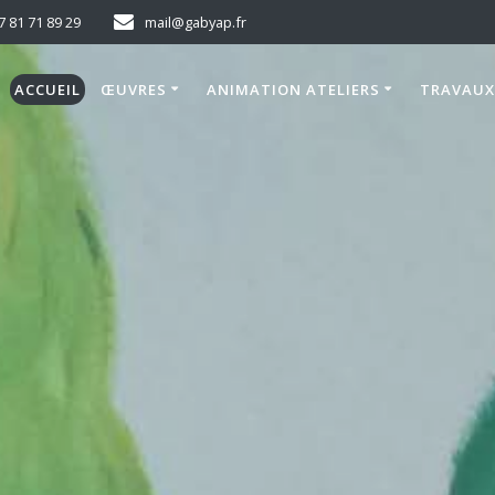
7 81 71 89 29
mail@gabyap.fr
ACCUEIL
ŒUVRES
ANIMATION ATELIERS
TRAVAUX