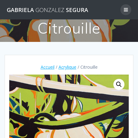
Skip
GABRIELA
GONZALEZ
SEGURA
to
content
Citrouille
Accueil
/
Acrylique
/ Citrouille