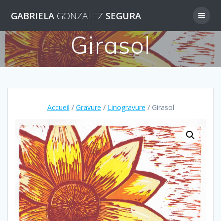
Skip
GABRIELA
GONZALEZ
SEGURA
to
content
Girasol
Accueil
/
Gravure
/
Linogravure
/ Girasol