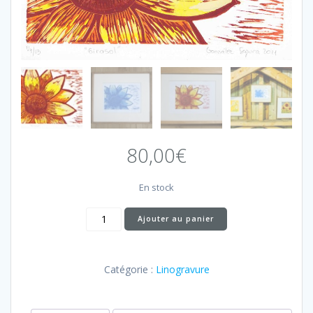
80,00
€
En stock
quantité
Ajouter au panier
de
Girasol
Catégorie :
Linogravure