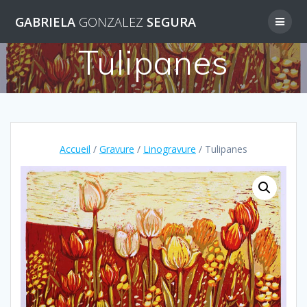
Skip
GABRIELA
GONZALEZ
SEGURA
to
content
Tulipanes
Accueil
/
Gravure
/
Linogravure
/ Tulipanes