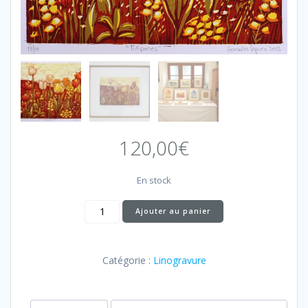
120,00
€
En stock
quantité
Ajouter au panier
de
Tulipanes
Catégorie :
Linogravure