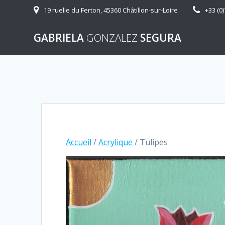
Skip
19 ruelle du Ferton, 45360 Châtillon-sur-Loire
+33 (0)
to
content
GABRIELA
GONZALEZ
SEGURA
Accueil
/
Acrylique
/ Tulipes