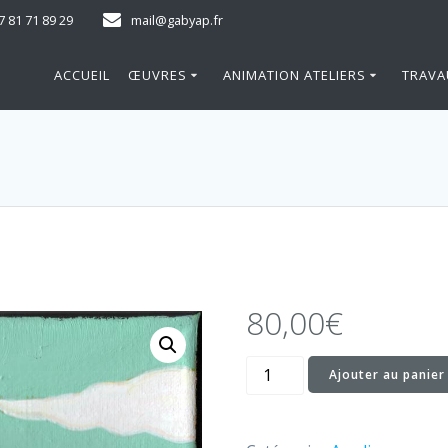
7 81 71 89 29
mail@gabyap.fr
ACCUEIL
ŒUVRES
ANIMATION ATELIERS
TRAVA
80,00
€
quantité
Ajouter au panier
de
Tulipes