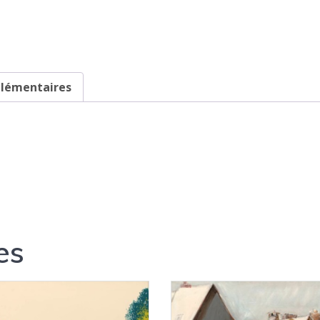
plémentaires
es